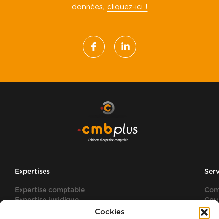
données,
cliquez-ici !
Expertises
Serv
Expertise comptable
Com
Expertise juridique
Cou
Expertise fiscale
Gest
Cookies