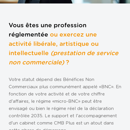
Gestion de la paie
Gestion de patrimoine
Gestion des ressources humaines
Vous êtes une profession
Outils de gestion
réglementée
ou exercez une
Tiers de confiance
activité libérale, artistique ou
Transmission d’entreprise
intellectuelle
(prestation de service
non commerciale)
?
VOTRE ENTREPRISE
Association
Votre statut dépend des Bénéfices Non
Entreprise individuelle
Commerciaux plus communément appelé « BNC ». En
fonction de votre activité et de votre chiffre
Loueur en meublé
d’affaires, le régime « micro-BNC » peut être
Profession libérale
envisagé ou bien le régime réel de la déclaration
SCI
contrôlée 2035. Le support et l’accompagnement
d’un cabinet comme CMB Plus est un atout dans
TPE / PME