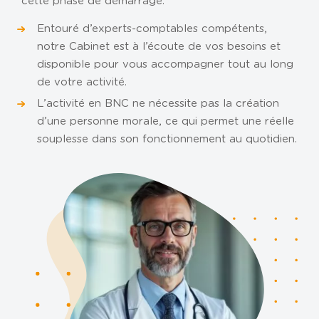
cette phase de démarrage.
NOS AGENCES
Entouré d’experts-comptables compétents,
Metz
notre Cabinet est à l’écoute de vos besoins et
Nancy
disponible pour vous accompagner tout au long
de votre activité.
Carpentras
L’activité en BNC ne nécessite pas la création
CABINET DIGITAL
d’une personne morale, ce qui permet une réelle
souplesse dans son fonctionnement au quotidien.
ACTUS ET CHIFFRES UTILES
RECRUTEMENT
BLOG
CONTACT