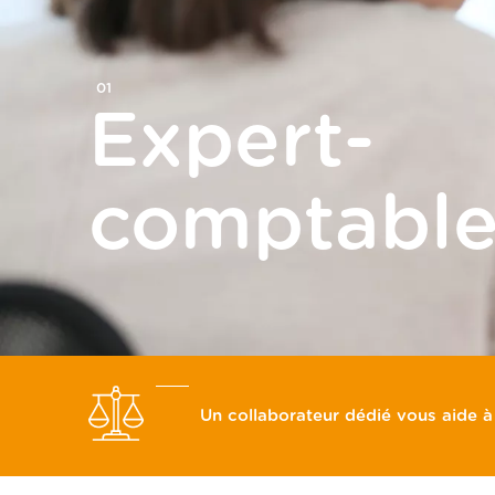
SERVICES
Commissaire aux comptes
01
Expert-
Courtage en assurance
Gestion de la paie
comptabl
Gestion de patrimoine
Gestion des ressources humaines
Outils de gestion
Tiers de confiance
Un collaborateur dédié vous aide à
Transmission d’entreprise
VOTRE ENTREPRISE