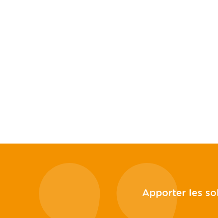
Carpentras
CABINET DIGITAL
ACTUS ET CHIFFRES UTIL
RECRUTEMENT
BLOG
CONTACT
Politique de confidentialité
Politique de cookies
Plan du site
Apporter les so