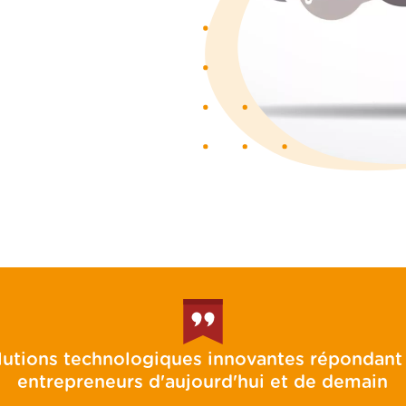
ES
lutions technologiques innovantes répondant 
entrepreneurs d'aujourd'hui et de demain