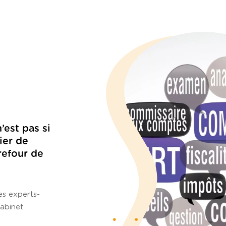
’est pas si
ier de
refour de
es experts-
abinet