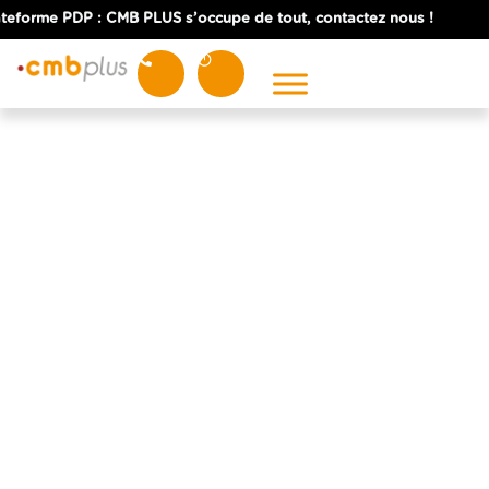
teforme PDP : CMB PLUS s’occupe de tout, contactez nous !
NOS EXPERTISES
Expertise comptable
Expertise juridique
Expertise fiscale
Expertise sociale
SERVICES
Commissaire aux comptes
Courtage en assurance