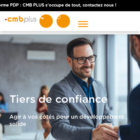
e PDP : CMB PLUS s’occupe de tout, contactez nous !
NOS EXPERTISES
Expertise comptable
Expertise juridique
Expertise fiscale
Expertise sociale
Tiers de confiance
SERVICES
Agir à vos côtés pour un développement
Commissaire aux comptes
solide
Courtage en assurance