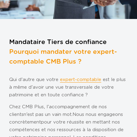
Gestion de la paie
Gestion de patrimoine
Gestion des ressources humaines
Outils de gestion
Mandataire Tiers de confiance
Tiers de confiance
Pourquoi mandater votre expert-
Transmission d’entreprise
comptable CMB Plus ?
VOTRE ENTREPRISE
Association
Qui d’autre que votre
expert-comptable
est le plus
à même d’avoir une vue transversale de votre
Entreprise individuelle
patrimoine et en toute confiance ?
Loueur en meublé
Chez CMB Plus, l’accompagnement de nos
Profession libérale
clients n’est pas un vain mot. Nous nous engageons
SCI
concrètement pour votre réussite en mettant nos
compétences et nos ressources à la disposition de
TPE / PME