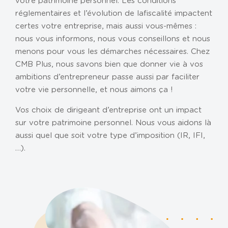
votre patrimoine personnel. Les conditions
NOS AGENCES
réglementaires et l’évolution de la
fiscalité
impactent
certes votre entreprise, mais aussi vous-mêmes :
Metz
nous vous informons, nous vous conseillons et nous
Nancy
menons pour vous les démarches nécessaires. Chez
Carpentras
CMB Plus, nous savons bien que donner vie à vos
ambitions d’entrepreneur passe aussi par faciliter
CABINET DIGITAL
votre vie personnelle, et nous aimons ça !
ACTUS ET CHIFFRES UTILES
Vos choix de dirigeant d’entreprise ont un impact
sur votre patrimoine personnel. Nous vous aidons là
RECRUTEMENT
aussi quel que soit votre type d’imposition (IR, IFI,
BLOG
…).
CONTACT