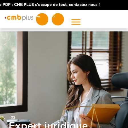
 : CMB PLUS s’occupe de tout, contactez nous !
NOS EXPERTISES
Expertise comptable
Expertise juridique
Expertise fiscale
Expertise sociale
SERVICES
Commissaire aux comptes
02
Courtage en assurance
Expert juridique