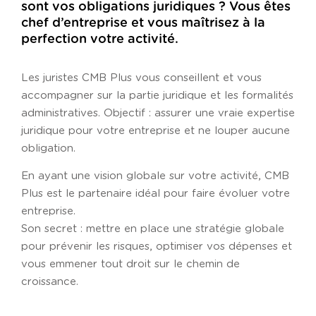
sont vos obligations juridiques ? Vous êtes
NOS AGENCES
chef d’entreprise et vous maîtrisez à la
Metz
perfection votre activité.
Nancy
Les juristes CMB Plus vous conseillent et vous
Carpentras
accompagner sur la partie juridique et les formalités
administratives. Objectif : assurer une vraie expertise
CABINET DIGITAL
juridique pour votre entreprise et ne louper aucune
ACTUS ET CHIFFRES UTILES
obligation.
RECRUTEMENT
En ayant une vision globale sur votre activité, CMB
Plus est le partenaire idéal pour faire évoluer votre
BLOG
entreprise.
CONTACT
Son secret : mettre en place une stratégie globale
pour prévenir les risques, optimiser vos dépenses et
vous emmener tout droit sur le chemin de
croissance.