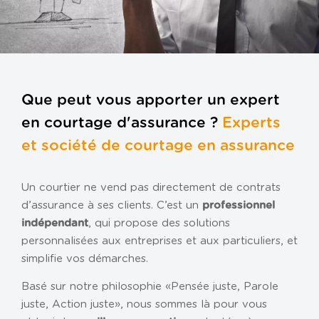
Gestion de la paie
Gestion de patrimoine
Gestion des ressources humaines
Outils de gestion
Que peut vous apporter un expert
Tiers de confiance
en courtage d'assurance ?
Experts
Transmission d’entreprise
et société de courtage en assurance
VOTRE ENTREPRISE
Association
Un courtier ne vend pas directement de contrats
d’assurance à ses clients. C’est un
Entreprise individuelle
professionnel
, qui propose des solutions
indépendant
Loueur en meublé
personnalisées aux entreprises et aux particuliers, et
Profession libérale
simplifie vos démarches.
SCI
Basé sur notre philosophie « Pensée juste, Parole
juste, Action juste », nous sommes là pour vous
TPE / PME