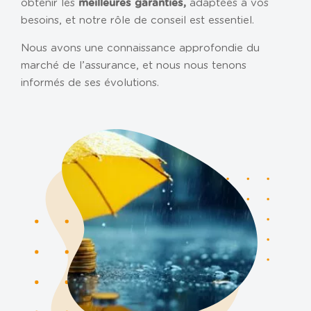
obtenir les
adaptées à vos
meilleures garanties,
NOS AGENCES
besoins, et notre rôle de conseil est essentiel.
Metz
Nous avons une connaissance approfondie du
Nancy
marché de l’assurance, et nous nous tenons
informés de ses évolutions.
Carpentras
CABINET DIGITAL
ACTUS ET CHIFFRES UTILES
RECRUTEMENT
BLOG
CONTACT