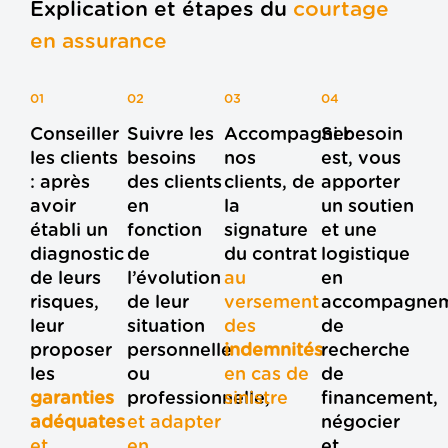
Explication et étapes du
courtage
en assurance​
01
02
03
04
Conseiller
Suivre les
Accompagner
Si besoin
les clients
besoins
nos
est, vous
: après
des clients
clients, de
apporter
avoir
en
la
un soutien
établi un
fonction
signature
et une
diagnostic
de
du contrat
logistique
de leurs
l’évolution
au
en
risques,
de leur
versement
accompagne
leur
situation
des
de
proposer
personnelle
indemnités
recherche
les
ou
en cas de
de
garanties
professionnelle,
sinistre
financement,
adéquates
et adapter
négocier
et
en
et