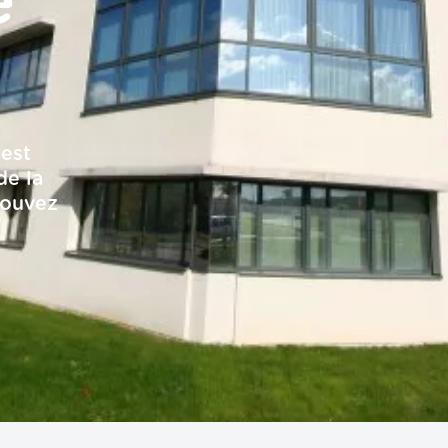
e
 est
de la
pouvez