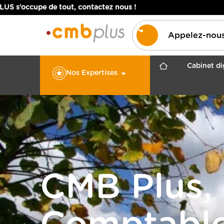
tout, contactez nous !
Appelez-nou
Cabinet di
Nos Expertises
NOS EXPERTISES
Expertise comptable
Expertise juridique
Expertise fiscale
CMB Plus, 
Expertise sociale