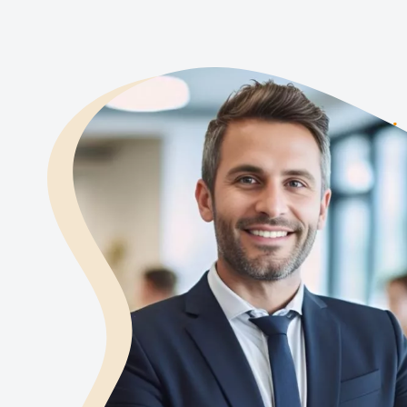
Association
Entreprise individuelle
Loueur en meublé
Profession libérale
SCI
TPE / PME
NOS AGENCES
Metz
Nancy