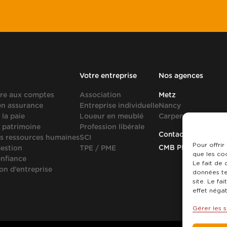
Votre entreprise
Nos agences
re aux comptes
Association
Metz
en assurance
Entreprise individuelle
Nancy
 la paie
Loueur en meublé
Carpentras
 patrimoine
Profession libérale
Contact
s ressources humaines
SCI
Pour offrir
CMB PLUS recrute
gestion
TPE / PME
que les co
onfiance
Le fait de
on d’entreprise
données te
site. Le fa
effet négat
Gérer les s