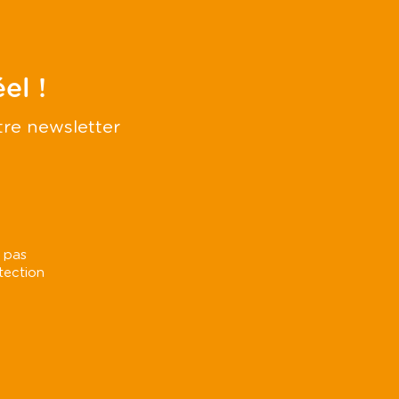
el !
tre newsletter
 pas
tection