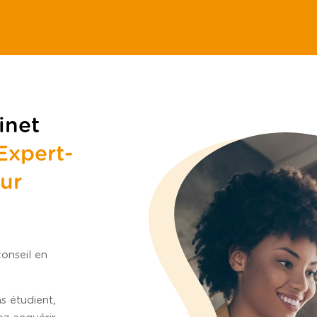
inet
Expert-
ur
onseil en
as
étudient,