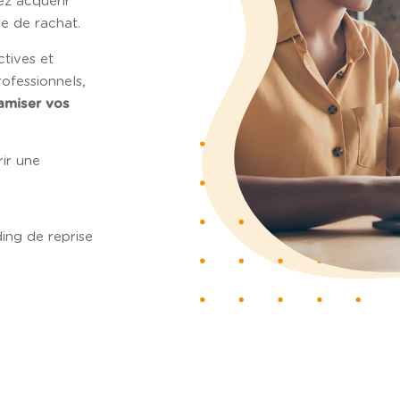
ez acquérir
e de rachat.
tives et
ofessionnels,
amiser vos
ir une
ing de reprise