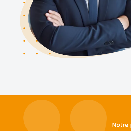
Carpentras
CABINET DIGITAL
ACTUS ET CHIFFRES UTIL
RECRUTEMENT
BLOG
CONTACT
Politique de confidentialité
Politique de cookies
Plan du site
Notre 