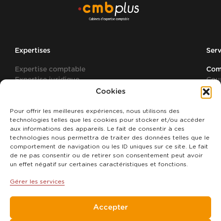
Expertises
Serv
Expertise comptable
Com
Expertise juridique
Cou
Expertise fiscale
Gest
Cookies
Expertise sociale
Gest
Pour offrir les meilleures expériences, nous utilisons des
Gest
technologies telles que les cookies pour stocker et/ou accéder
Outi
aux informations des appareils. Le fait de consentir à ces
Tier
technologies nous permettra de traiter des données telles que le
Tran
comportement de navigation ou les ID uniques sur ce site. Le fait
de ne pas consentir ou de retirer son consentement peut avoir
un effet négatif sur certaines caractéristiques et fonctions.
Se connecter à mon
Espace plus
Gérer les services
Accepter
Politique de confidentialité