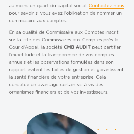
NOS AGENCES
au moins un quart du capital social.
Contactez-nous
pour savoir si vous avez l’obligation de nommer un
Metz
commissaire aux comptes.
Nancy
En sa qualité de Commissaire aux Comptes inscrit
Carpentras
sur la liste des Commissaires aux Comptes près la
Cour d’Appel, la société
peut certifier
CMB AUDIT
CABINET DIGITAL
l’exactitude et la transparence de vos comptes
ACTUS ET CHIFFRES UTILES
annuels et les observations formulées dans son
rapport évitent les failles de gestion et garantissent
RECRUTEMENT
la santé financière de votre entreprise. Cela
BLOG
constitue un avantage certain vis à vis des
organismes financiers et de vos investisseurs.
CONTACT