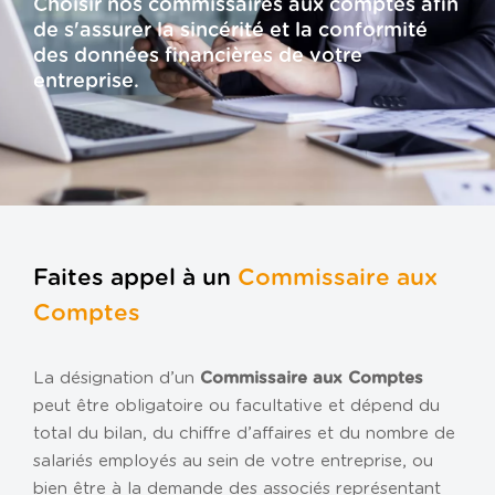
Choisir nos commissaires aux comptes afin
Gestion de la paie
de s'assurer la sincérité et la conformité
Gestion de patrimoine
des données financières de votre
entreprise.
Gestion des ressources humaines
Outils de gestion
Tiers de confiance
Transmission d’entreprise
VOTRE ENTREPRISE
Faites appel à un
Commissaire aux
Association
Comptes
Entreprise individuelle
Loueur en meublé
La désignation d’un
Commissaire aux Comptes
Profession libérale
peut être obligatoire ou facultative et dépend du
total du bilan, du chiffre d’affaires et du nombre de
SCI
salariés employés au sein de votre entreprise, ou
TPE / PME
bien être à la demande des associés représentant