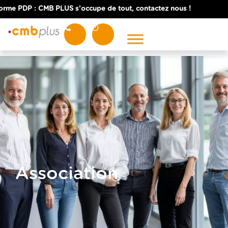
e PDP : CMB PLUS s’occupe de tout, contactez nous !
NOS EXPERTISES
Expertise comptable
Expertise juridique
Expertise fiscale
Expertise sociale
Association
SERVICES
Commissaire aux comptes
Courtage en assurance