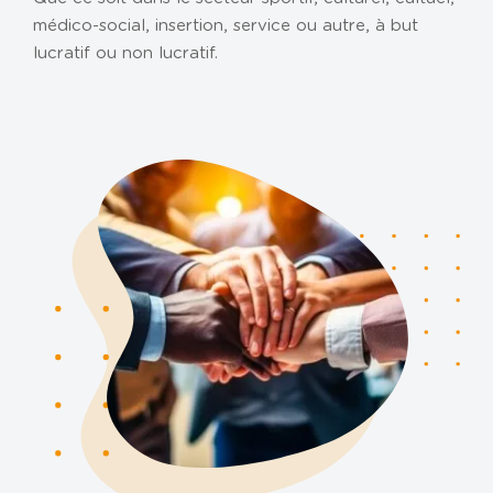
NOS AGENCES
médico-social, insertion, service ou autre, à but
lucratif ou non lucratif.
Metz
Nancy
Carpentras
CABINET DIGITAL
ACTUS ET CHIFFRES UTILES
RECRUTEMENT
BLOG
CONTACT