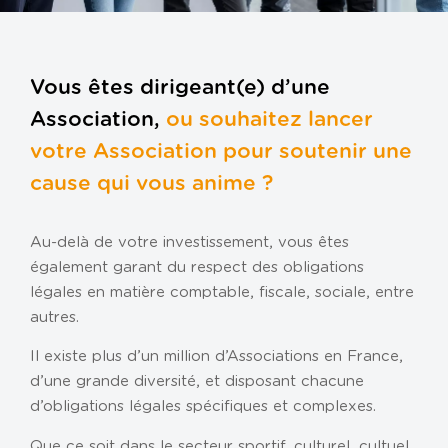
Gestion de la paie
Gestion de patrimoine
Gestion des ressources humaines
Vous êtes dirigeant(e) d’une
Outils de gestion
Association,
ou souhaitez lancer
Tiers de confiance
votre Association pour soutenir une
Transmission d’entreprise
cause qui vous anime ?
VOTRE ENTREPRISE
Au-delà de votre investissement, vous êtes
Association
également garant du respect des obligations
Entreprise individuelle
légales en matière comptable, fiscale, sociale, entre
autres.
Loueur en meublé
Il existe plus d’un million d’Associations en France,
Profession libérale
d’une grande diversité, et disposant chacune
SCI
d’obligations légales spécifiques et complexes.
TPE / PME
Que ce soit dans le secteur sportif, culturel, cultuel,